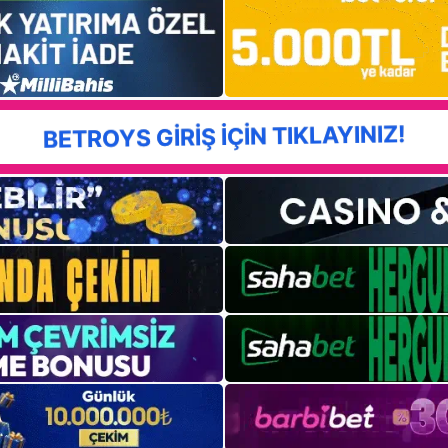
BETROYS GİRİŞ İÇİN TIKLAYINIZ!