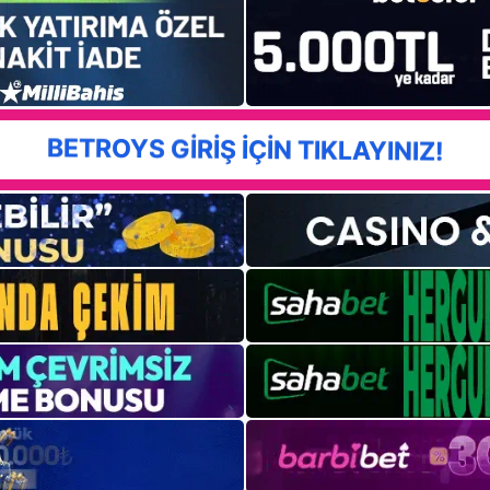
BETROYS GİRİŞ İÇİN TIKLAYINIZ!