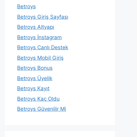
Betroys
Betroys Giriş Sayfası
Betroys Altyapı
Betroys İnstagram
Betroys Canlı Destek
Betroys Mobil Giriş
Betroys Bonus
Betroys Üyelik
Betroys Kayıt
Betroys Kaç Oldu
Betroys Güvenilir Mi