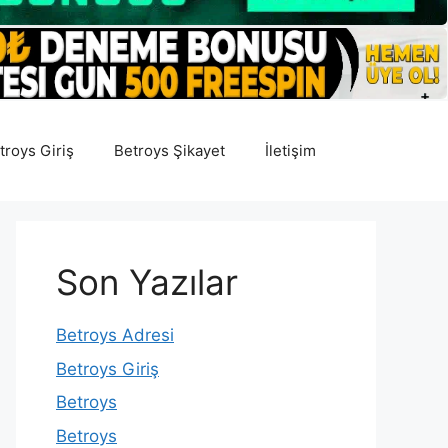
troys Giriş
Betroys Şikayet
İletişim
Son Yazılar
Betroys Adresi
Betroys Giriş
Betroys
Betroys