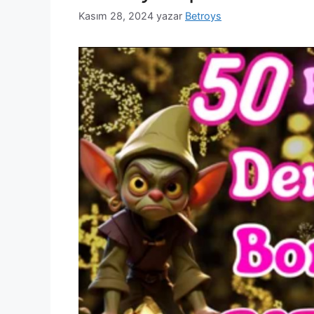
Kasım 28, 2024
yazar
Betroys