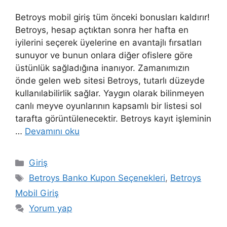
Betroys mobil giriş tüm önceki bonusları kaldırır!
Betroys, hesap açtıktan sonra her hafta en
iyilerini seçerek üyelerine en avantajlı fırsatları
sunuyor ve bunun onlara diğer ofislere göre
üstünlük sağladığına inanıyor. Zamanımızın
önde gelen web sitesi Betroys, tutarlı düzeyde
kullanılabilirlik sağlar. Yaygın olarak bilinmeyen
canlı meyve oyunlarının kapsamlı bir listesi sol
tarafta görüntülenecektir. Betroys kayıt işleminin
…
Devamını oku
Kategoriler
Giriş
Etiketler
Betroys Banko Kupon Seçenekleri
,
Betroys
Mobil Giriş
Yorum yap