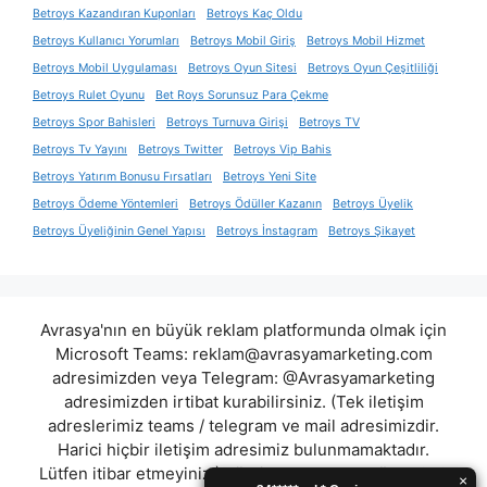
Betroys Kazandıran Kuponları
Betroys Kaç Oldu
Betroys Kullanıcı Yorumları
Betroys Mobil Giriş
Betroys Mobil Hizmet
Betroys Mobil Uygulaması
Betroys Oyun Sitesi
Betroys Oyun Çeşitliliği
Betroys Rulet Oyunu
Bet Roys Sorunsuz Para Çekme
Betroys Spor Bahisleri
Betroys Turnuva Girişi
Betroys TV
Betroys Tv Yayını
Betroys Twitter
Betroys Vip Bahis
Betroys Yatırım Bonusu Fırsatları
Betroys Yeni Site
Betroys Ödeme Yöntemleri
Betroys Ödüller Kazanın
Betroys Üyelik
Betroys Üyeliğinin Genel Yapısı
Betroys İnstagram
Betroys Şikayet
Avrasya'nın en büyük reklam platformunda olmak için
Microsoft Teams:
reklam@avrasyamarketing.com
adresimizden veya Telegram: @Avrasyamarketing
adresimizden irtibat kurabilirsiniz. (Tek iletişim
adreslerimiz teams / telegram ve mail adresimizdir.
Harici hiçbir iletişim adresimiz bulunmamaktadır.
Lütfen itibar etmeyiniz.) Türkiye yasalarına göre 7258