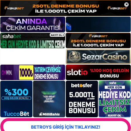
×
BETROYS GİRİŞ İÇİN TIKLAYINIZ!