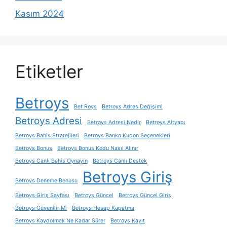
Kasım 2024
Etiketler
Betroys
Bet Roys
Betroys Adres Değişimi
Betroys Adresi
Betroys Adresi Nedir
Betroys Altyapı
Betroys Bahis Stratejileri
Betroys Banko Kupon Seçenekleri
Betroys Bonus
Betroys Bonus Kodu Nasıl Alınır
Betroys Canlı Bahis Oynayın
Betroys Canlı Destek
Betroys Giriş
Betroys Deneme Bonusu
Betroys Giriş Sayfası
Betroys Güncel
Betroys Güncel Giriş
Betroys Güvenilir Mi
Betroys Hesap Kapatma
Betroys Kaydolmak Ne Kadar Sürer
Betroys Kayıt