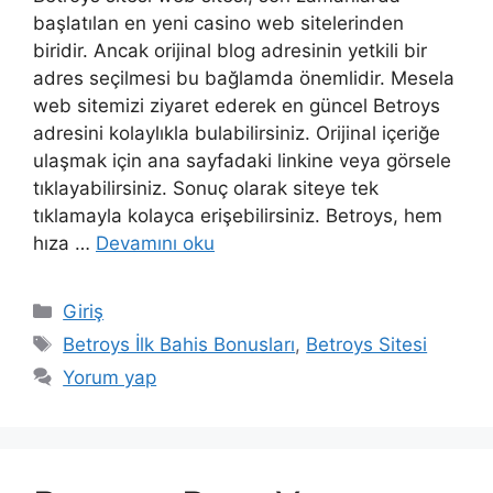
başlatılan en yeni casino web sitelerinden
biridir. Ancak orijinal blog adresinin yetkili bir
adres seçilmesi bu bağlamda önemlidir. Mesela
web sitemizi ziyaret ederek en güncel Betroys
adresini kolaylıkla bulabilirsiniz. Orijinal içeriğe
ulaşmak için ana sayfadaki linkine veya görsele
tıklayabilirsiniz. Sonuç olarak siteye tek
tıklamayla kolayca erişebilirsiniz. Betroys, hem
hıza …
Devamını oku
Kategoriler
Giriş
Etiketler
Betroys İlk Bahis Bonusları
,
Betroys Sitesi
Yorum yap