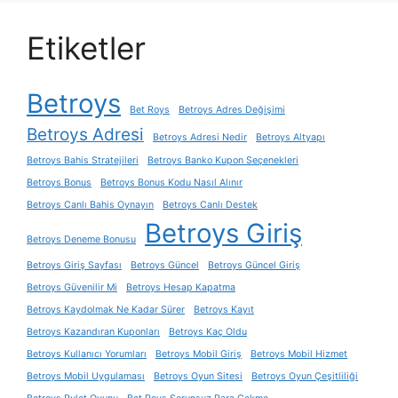
Etiketler
Betroys
Bet Roys
Betroys Adres Değişimi
Betroys Adresi
Betroys Adresi Nedir
Betroys Altyapı
Betroys Bahis Stratejileri
Betroys Banko Kupon Seçenekleri
Betroys Bonus
Betroys Bonus Kodu Nasıl Alınır
Betroys Canlı Bahis Oynayın
Betroys Canlı Destek
Betroys Giriş
Betroys Deneme Bonusu
Betroys Giriş Sayfası
Betroys Güncel
Betroys Güncel Giriş
Betroys Güvenilir Mi
Betroys Hesap Kapatma
Betroys Kaydolmak Ne Kadar Sürer
Betroys Kayıt
Betroys Kazandıran Kuponları
Betroys Kaç Oldu
Betroys Kullanıcı Yorumları
Betroys Mobil Giriş
Betroys Mobil Hizmet
Betroys Mobil Uygulaması
Betroys Oyun Sitesi
Betroys Oyun Çeşitliliği