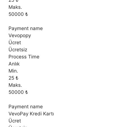
Maks.
50000 ₺
Payment name
Vevopopy
Ücret
Ücretsiz
Process Time
Anlık
Min.
25 ₺
Maks.
50000 ₺
Payment name
VevoPay Kredi Kartı
Ücret