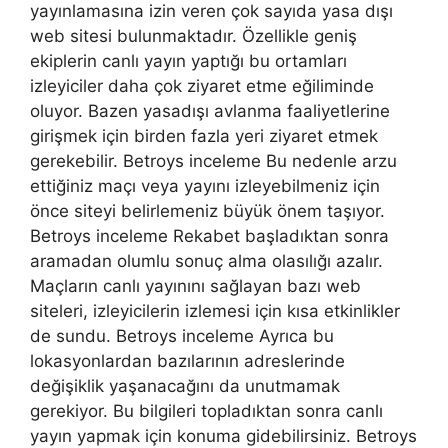
yayınlamasına izin veren çok sayıda yasa dışı
web sitesi bulunmaktadır. Özellikle geniş
ekiplerin canlı yayın yaptığı bu ortamları
izleyiciler daha çok ziyaret etme eğiliminde
oluyor. Bazen yasadışı avlanma faaliyetlerine
girişmek için birden fazla yeri ziyaret etmek
gerekebilir. Betroys inceleme Bu nedenle arzu
ettiğiniz maçı veya yayını izleyebilmeniz için
önce siteyi belirlemeniz büyük önem taşıyor.
Betroys inceleme Rekabet başladıktan sonra
aramadan olumlu sonuç alma olasılığı azalır.
Maçların canlı yayınını sağlayan bazı web
siteleri, izleyicilerin izlemesi için kısa etkinlikler
de sundu. Betroys inceleme Ayrıca bu
lokasyonlardan bazılarının adreslerinde
değişiklik yaşanacağını da unutmamak
gerekiyor. Bu bilgileri topladıktan sonra canlı
yayın yapmak için konuma gidebilirsiniz. Betroys