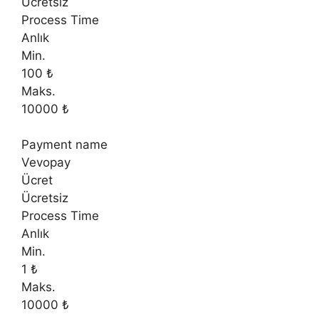
Ücretsiz
Process Time
Anlık
Min.
100 ₺
Maks.
10000 ₺
Payment name
Vevopay
Ücret
Ücretsiz
Process Time
Anlık
Min.
1 ₺
Maks.
10000 ₺