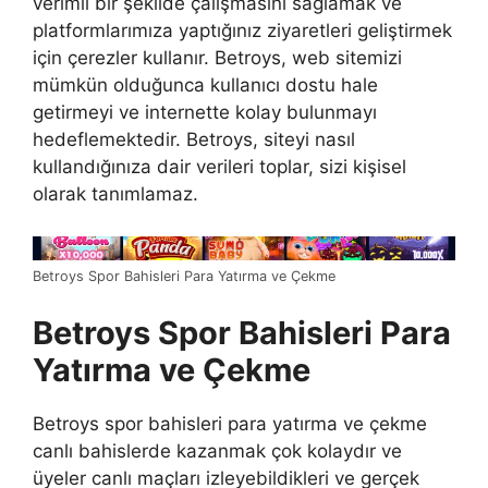
verimli bir şekilde çalışmasını sağlamak ve
platformlarımıza yaptığınız ziyaretleri geliştirmek
için çerezler kullanır. Betroys, web sitemizi
mümkün olduğunca kullanıcı dostu hale
getirmeyi ve internette kolay bulunmayı
hedeflemektedir. Betroys, siteyi nasıl
kullandığınıza dair verileri toplar, sizi kişisel
olarak tanımlamaz.
Betroys Spor Bahisleri Para Yatırma ve Çekme
Betroys Spor Bahisleri Para
Yatırma ve Çekme
Betroys spor bahisleri para yatırma ve çekme
canlı bahislerde kazanmak çok kolaydır ve
üyeler canlı maçları izleyebildikleri ve gerçek