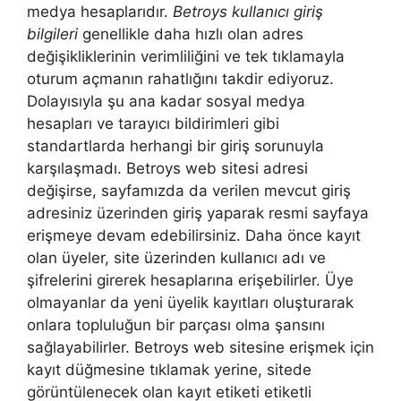
medya hesaplarıdır.
Betroys kullanıcı giriş
bilgileri
genellikle daha hızlı olan adres
değişikliklerinin verimliliğini ve tek tıklamayla
oturum açmanın rahatlığını takdir ediyoruz.
Dolayısıyla şu ana kadar sosyal medya
hesapları ve tarayıcı bildirimleri gibi
standartlarda herhangi bir giriş sorunuyla
karşılaşmadı. Betroys web sitesi adresi
değişirse, sayfamızda da verilen mevcut giriş
adresiniz üzerinden giriş yaparak resmi sayfaya
erişmeye devam edebilirsiniz. Daha önce kayıt
olan üyeler, site üzerinden kullanıcı adı ve
şifrelerini girerek hesaplarına erişebilirler. Üye
olmayanlar da yeni üyelik kayıtları oluşturarak
onlara topluluğun bir parçası olma şansını
sağlayabilirler. Betroys web sitesine erişmek için
kayıt düğmesine tıklamak yerine, sitede
görüntülenecek olan kayıt etiketi etiketli