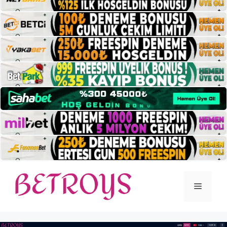
İçeriğe
atla
Menü