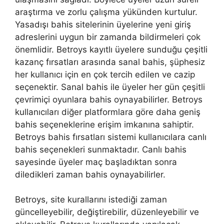
araştırma ve zorlu çalışma yükünden kurtulur.
Yasadışı bahis sitelerinin üyelerine yeni giriş
adreslerini uygun bir zamanda bildirmeleri çok
önemlidir. Betroys kayıtlı üyelere sunduğu çeşitli
kazanç fırsatları arasında sanal bahis, şüphesiz
her kullanıcı için en çok tercih edilen ve cazip
seçenektir. Sanal bahis ile üyeler her gün çeşitli
çevrimiçi oyunlara bahis oynayabilirler. Betroys
kullanıcıları diğer platformlara göre daha geniş
bahis seçeneklerine erişim imkanına sahiptir.
Betroys bahis fırsatları sistemi kullanıcılara canlı
bahis seçenekleri sunmaktadır. Canlı bahis
sayesinde üyeler maç başladıktan sonra
diledikleri zaman bahis oynayabilirler.
Betroys, site kurallarını istediği zaman
güncelleyebilir, değiştirebilir, düzenleyebilir ve