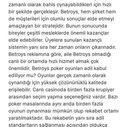
zamanlı olarak bahis oynayabildikleri için hızlı
bir şekilde gerçekleşir. Betroys, hem şirket hem
de müşterileri için olumlu sonuçlar elde etmeyi
amaçlayan bir stratejidir. Bunun sonucunda
bireyler çeşitli mesleklerde önemli kazançlar
elde edebilirler. Üyelere sunulan kazançlı
sistemin yanı sıra her zaman onların çıkarınadır.
Betroys reklamına göre, aile Betroys olmadığı
canlı bir ortamda hızlı hizmet almak çok
önemlidir. Betroys poker oyunları adil kabul
ediliyor mu? Oyunlar gerçek zamanlı olarak
oynandığı için yüksek çözünürlüklü kalitede
erişilebilir. Canlı casinoda birden fazla krupiyer
arasından seçim yapma seçeneğiniz vardır. Bazı
poker masalarında aynı anda birden fazla
oyunun oynanması mümkün olup rekabet ortamı
yaratılmaktadır. Bu rekabetin yanı sıra adil
standartların sağlanması açısından oldukça