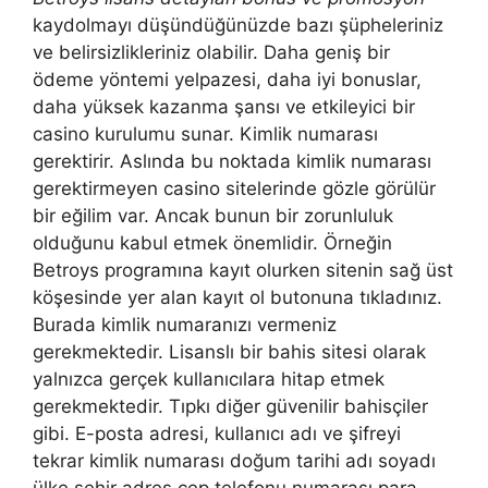
kaydolmayı düşündüğünüzde bazı şüpheleriniz
ve belirsizlikleriniz olabilir. Daha geniş bir
ödeme yöntemi yelpazesi, daha iyi bonuslar,
daha yüksek kazanma şansı ve etkileyici bir
casino kurulumu sunar. Kimlik numarası
gerektirir. Aslında bu noktada kimlik numarası
gerektirmeyen casino sitelerinde gözle görülür
bir eğilim var. Ancak bunun bir zorunluluk
olduğunu kabul etmek önemlidir. Örneğin
Betroys programına kayıt olurken sitenin sağ üst
köşesinde yer alan kayıt ol butonuna tıkladınız.
Burada kimlik numaranızı vermeniz
gerekmektedir. Lisanslı bir bahis sitesi olarak
yalnızca gerçek kullanıcılara hitap etmek
gerekmektedir. Tıpkı diğer güvenilir bahisçiler
gibi. E-posta adresi, kullanıcı adı ve şifreyi
tekrar kimlik numarası doğum tarihi adı soyadı
ülke şehir adres cep telefonu numarası para